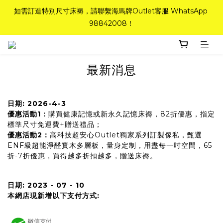
如需訂造特別尺寸床褥，請聯繫海馬牌Outlet客服 WhatsApp 
如需訂造特別尺寸床褥，請聯繫海馬牌Outlet客服 WhatsApp 
98842008！
98842008！
Top-Tier Quality系列床褥82折(新永久記憶床褥 及 健康記憶床
褥)＋送禮品＋免運費(只限標準尺寸)
最新消息
粉紅水晶床褥，立即搶購，享6折優惠！
日期
: 2026-4-3
優惠活動
1
：
購買健康記憶或新永久記憶床褥，82折優惠，指定
如需訂造特別尺寸床褥，請聯繫海馬牌Outlet客服 WhatsApp 
標準尺寸免運費+贈送禮品；
98842008！
優惠活動
2
：
高科技超安心Outlet獨家系列訂製傢私，甄選
ENF級超能淨醛實木多層板，量身定制，用盡每一吋空間，65
折-7折優惠，買得越多折扣越多，贈送床褥。
日期: 2023 - 07 - 10
本網店現新增以下支付方式: