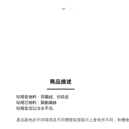
商品描述
咕𠱸套物料：荷蘭絨、仿猄皮
咕𠱸芯物料：聚酯纖維
咕𠱸套宜以冷水手洗。
產品顏色於不同環境及不同瀏覽裝置顯示上會有所不同，有機