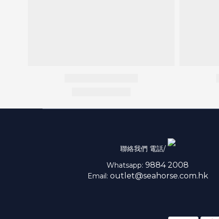
聯絡我們 電話/
9884 2008
Whatsapp:
outlet@seahorse.com.hk
Email: