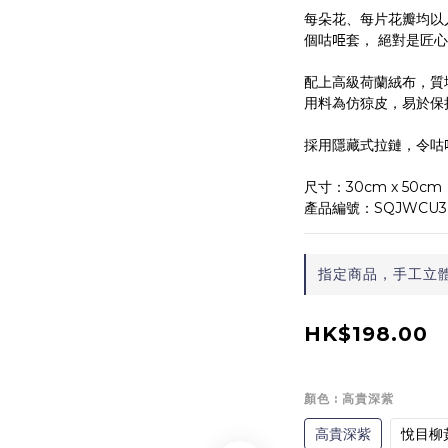
每朵花、每片花瓣均以
個咕𠱸套， 絕對是匠
配上高級荷蘭絨布，質
用料為仿猄皮，易於保
採用隱藏式拉鏈，令咕
尺寸：30cm x 50cm
產品編號：SQJWCU3
指定商品，手工立體
HK$198.00
顏色
: 高貴深紫
高貴深紫
悅目柳