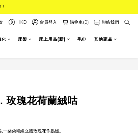
8！
8！
(只限標準尺寸)
文
HKD
會員登入
購物車(0)
聯絡我們
梳化
床架
床上用品(新)
毛巾
其他家品
8！
．玫瑰花荷蘭絨咕
以一朵朵精緻立體玫瑰花作點綴。