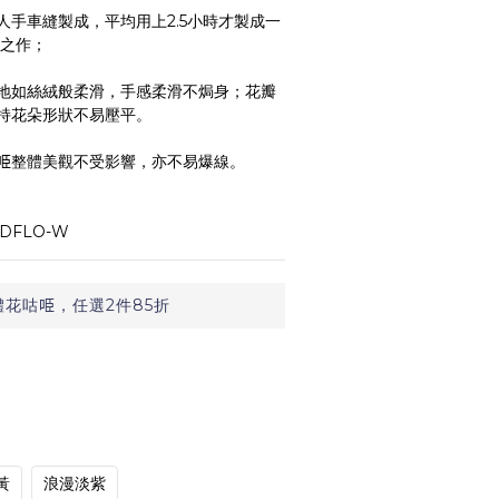
人手車縫製成，平均用上2.5小時才製成一
心之作；
地如絲絨般柔滑，手感柔滑不焗身；花瓣
持花朵形狀不易壓平。
𠱸整體美觀不受影響，亦不易爆線。
DFLO-W
花咕𠱸，任選2件85折
黃
浪漫淡紫