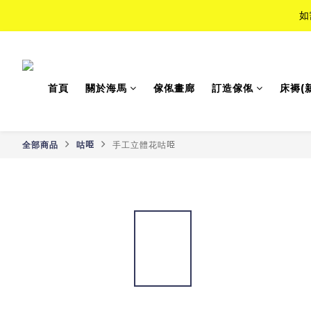
如
如
Top-Tie
首頁
關於海馬
傢俬畫廊
訂造傢俬
床褥(
如
全部商品
咕𠱸
手工立體花咕𠱸