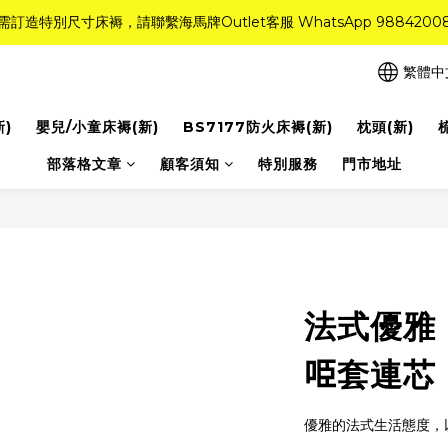
需訂造特別尺寸床褥，請聯繫海馬牌Outlet客服 WhatsApp 9884200
需訂造特別尺寸床褥，請聯繫海馬牌Outlet客服 WhatsApp 9884200
r Quality系列床褥82折(新永久記憶床褥 及 健康記憶床褥)＋送禮品＋免運費
繁體中
粉紅水晶床褥，立即搶購，享6折優惠！
新)
嬰兒/小童床褥(新)
BS7177防火床褥(新)
枕頭(新)
需訂造特別尺寸床褥，請聯繫海馬牌Outlet客服 WhatsApp 9884200
部落格文章
顧客須知
特別服務
門市地址
法式優雅
𠱸套連芯
優雅的法式生活態度，