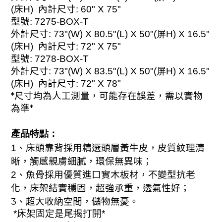
(
床
H)
內計尺寸
: 60" X 75"
型號
: 7275-BOX-T
外計尺寸
: 73"(W) X 80.5"(L) X 50"(屏H) X 16.5
"
(
床
H)
內計尺寸
: 72" X 75"
型號
: 7278-BOX-T
外計尺寸
: 73"(W) X 83.5"(L) X 50"(屏H) X 16.5
"
(
床
H)
內計尺寸
: 72" X 78"
*
尺寸均為人工測量，可能存在誤差，需以實物
為準
*
產品特點：
1、床頭靠背採用精選頭層黃牛皮，皮質紋理清
晰，觸感親膚細膩，環保無異味；
2、魚骨採用優質進口實木板材，不變型抗老
化，床架結實穩固，超強承重，透氣性好；
3、超大收納空間，儲物無憂。
*床架固定是尾揭打開*