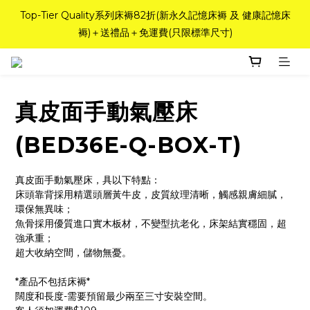
如需訂造特別尺寸床褥，請聯繫海馬牌Outlet客服 WhatsApp 
Top-Tier Quality系列床褥82折(新永久記憶床褥 及 健康記憶床
褥)＋送禮品＋免運費(只限標準尺寸)
98842008！
粉紅水晶床褥，立即搶購，享6折優惠！
真皮面手動氣壓床
如需訂造特別尺寸床褥，請聯繫海馬牌Outlet客服 WhatsApp 
98842008！
(BED36E-Q-BOX-T)
真皮面手動氣壓床，具以下特點：
床頭靠背採用精選頭層黃牛皮，皮質紋理清晰，觸感親膚細膩，
環保無異味；
魚骨採用優質進口實木板材，不變型抗老化，床架結實穩固，超
強承重；
超大收納空間，儲物無憂。
*產品不包括床褥*
闊度和長度-需要預留最少兩至三寸安裝空間。