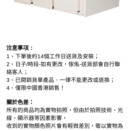
注意事項：
約
；
1
、
下單後
14
個工作日送貨及安裝
2
、日子
/
時段
-
如有更改，傢俬
-
送貨部會自行聯
絡客人；
，
；
3
、已開銷貨單產品
一律不能更改或退換
、
4
僅限中國香港銷售！
關於色差：
所有的商品均為實物拍照，但由於拍照技術、光
線、顯示器等因素影響，
收到的實物顏色照片會有輕微差別，敬以實物為