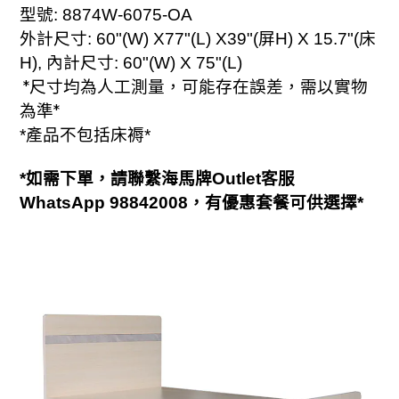
型號
:
887
4
W
-
6075
-OA
外計尺寸
:
60
"(W) X7
7
"(L) X3
9
"(
屏
H) X 1
5.7
"(
床
H),
內計尺寸
:
60
"(W) X 7
5
"(L)
*
尺寸均為人工測量，可能存在誤差，需以實物
為準
*
產品不包括床褥
*
*
*如需下單，請聯繫海馬牌Outlet客服
WhatsApp 98842008
，有優惠套餐可供選擇*