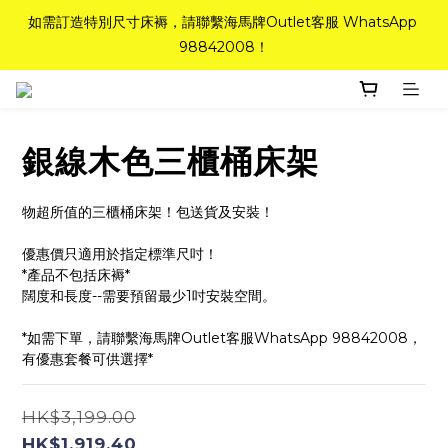
如需訂造特別尺寸床褥，請聯繫海馬牌Outlet客服 WhatsApp 
如需訂造特別尺寸床褥，請聯繫海馬牌Outlet客服 WhatsApp 
98842008！
98842008！
Top-Tier Quality系列床褥82折(新永久記憶床褥 及 健康記憶床
褥)＋送禮品＋免運費(只限標準尺寸)
銀線木色三櫃桶床架
粉紅水晶床褥，立即搶購，享6折優惠！
物超所值的三櫃桶床架！包送貨及安裝！
如需訂造特別尺寸床褥，請聯繫海馬牌Outlet客服 WhatsApp 
優惠價只適用於指定標準尺吋！
98842008！
*產品不包括床褥*
闊度和長度--需要預留最少1吋安裝空間。
*如需下單，請聯繫海馬牌Outlet客服WhatsApp 98842008，
有優惠套餐可供選擇*
HK$3,199.00
HK$1,919.40