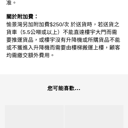
准。
關於附加費：
，
愉景灣另加附加費
$250/
次 於送貨時
若送貨之
貨車（
5.5
公噸或以上）不能直達樓宇大門而需
，
要
推運貨品
或樓宇沒有升降機或所購貨品不能
，
或不獲進入升降機而需要由樓梯搬運上樓
顧客
。
均
需
繳交額外費用
您可能喜歡...