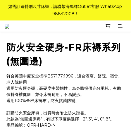
如需訂造特別尺寸床褥，請聯繫海馬牌Outlet客服 WhatsApp 
如需訂造特別尺寸床褥，請聯繫海馬牌Outlet客服 WhatsApp 
98842008！
98842008！
Top-Tier Quality系列床褥82折(新永久記憶床褥 及 健康記憶床
褥)＋送禮品＋免運費(只限標準尺寸)
防火安全硬身-FR床褥系列
粉紅水晶床褥，立即搶購，享6折優惠！
(無圍邊)
如需訂造特別尺寸床褥，請聯繫海馬牌Outlet客服 WhatsApp 
98842008！
符合英國中度安全標準BS7177:1996，適合酒店、醫院、宿舍、
老人院使用；
選用防火硬身褥，高硬度中帶韌性，為身體提供充分承托，有助
保持脊椎健康，亦令床褥耐用，不易變形。
選用100%全棉床褥布，防火抗菌防蟎。
訂購防火安全床褥，出貨時會附上防火證書。
此款為"無圍邊床褥"，有以下厚度供選擇：2", 3", 4", 6", 8"。
產品編號︰QFR-HARD-N