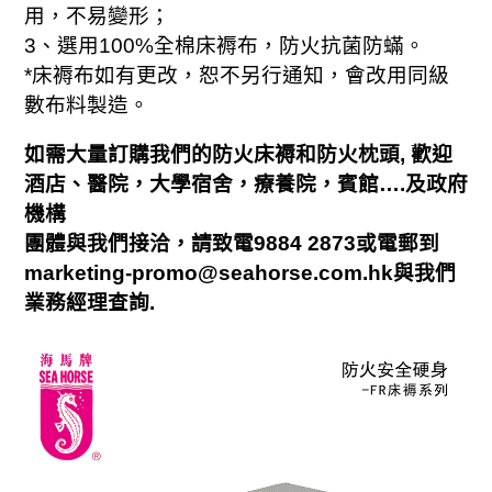
用，不易變形；
3
、選用
100%
全棉床褥布，防火抗菌防蟎。
*
床褥布如有更改，恕不另行通知，會改用同級
數布料製造。
和
如需大量訂購我們的防火床褥
防火枕頭
,
歡迎
酒店、醫院，大學宿舍，療養院，賓館
….
及政府
機構
，
團體與我們接洽
請致電
9884 2873
或電郵到
marketing-promo@seahorse.com.hk
與我們
業務經理查詢
.