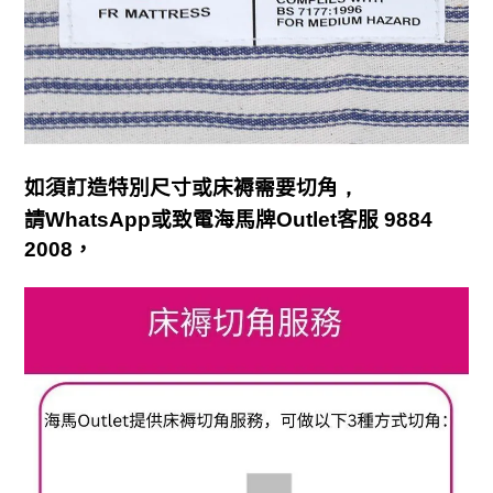
如須訂造特別尺寸或床褥需要切角
，
請
WhatsApp
或致電海馬牌
Outlet
客服
9884
2008
，