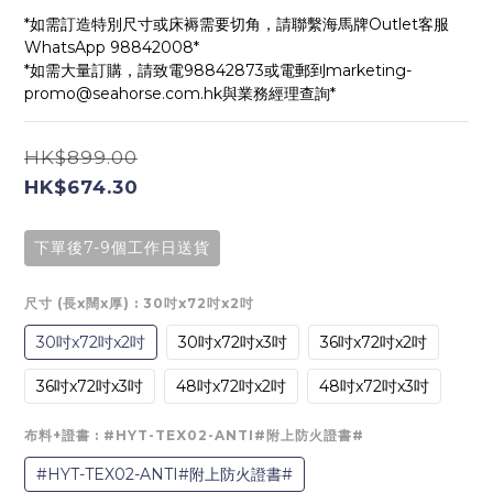
*如需訂造特別尺寸或床褥需要切角，請聯繫海馬牌Outlet客服
WhatsApp 98842008*
*如需大量訂購，請致電98842873或電郵到marketing-
promo@seahorse.com.hk與業務經理查詢*
HK$899.00
HK$674.30
下單後7-9個工作日送貨
尺寸 (長x闊x厚)
: 30吋x72吋x2吋
30吋x72吋x2吋
30吋x72吋x3吋
36吋x72吋x2吋
36吋x72吋x3吋
48吋x72吋x2吋
48吋x72吋x3吋
布料+證書
: #HYT-TEX02-ANTI#附上防火證書#
#HYT-TEX02-ANTI#附上防火證書#