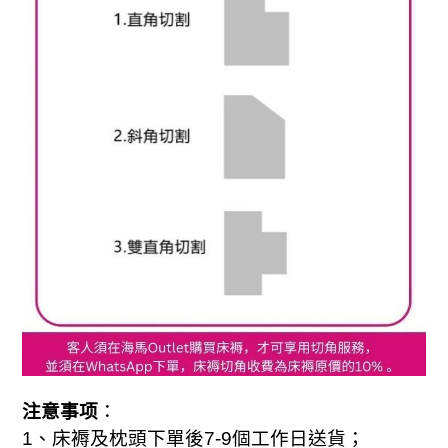
注意事项
：
1
、床褥及枕頭下單後
7-
9
個工作日送貨；