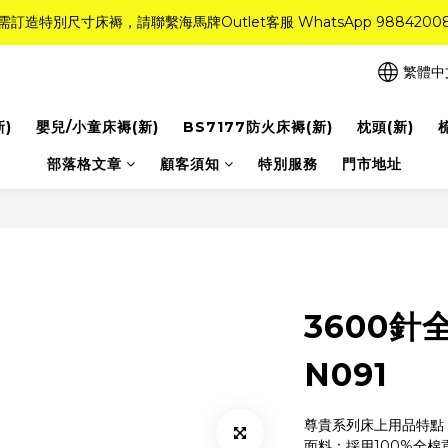
需訂造特別尺寸床褥，請聯繫海馬牌Outlet客服 WhatsApp 9884200
需訂造特別尺寸床褥，請聯繫海馬牌Outlet客服 WhatsApp 9884200
r Quality系列床褥82折(新永久記憶床褥 及 健康記憶床褥)＋送禮品＋免運費
繁體中
粉紅水晶床褥，立即搶購，享6折優惠！
新)
嬰兒/小童床褥(新)
BS7177防火床褥(新)
枕頭(新)
需訂造特別尺寸床褥，請聯繫海馬牌Outlet客服 WhatsApp 9884200
部落格文章
顧客須知
特別服務
門市地址
3600
N091
尊貴系列床上用品特點
面料：採用100%全