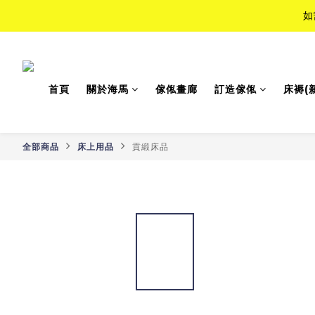
如
如
Top-Tie
首頁
關於海馬
傢俬畫廊
訂造傢俬
床褥(
如
全部商品
床上用品
貢緞床品