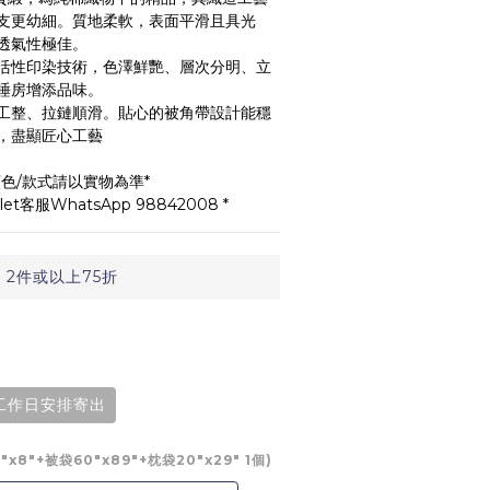
支更幼細。質地柔軟，表面平滑且具光
透氣性極佳。
活性印染技術，色澤鮮艷、層次分明、立
睡房增添品味。
工整、拉鏈順滑。貼心的被角帶設計能穩
，盡顯匠心工藝
色/款式請以實物為準*
t客服WhatsApp 98842008 *
 2件或以上75折
個工作日安排寄出
5"x8"+被袋60"x89"+枕袋20"x29" 1個)