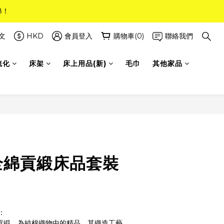
8！
8！
(只限標準尺寸)
文
HKD
會員登入
購物車(0)
聯絡我們
梳化
床架
床上用品(新)
毛巾
其他家品
8！
針全綿貢緞床品套裝
：
棉貢緞，為純棉織物中的精品，其織造工藝