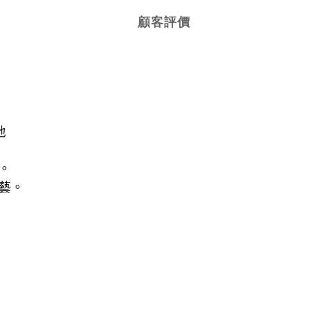
顧客評價
地
。
藝
。