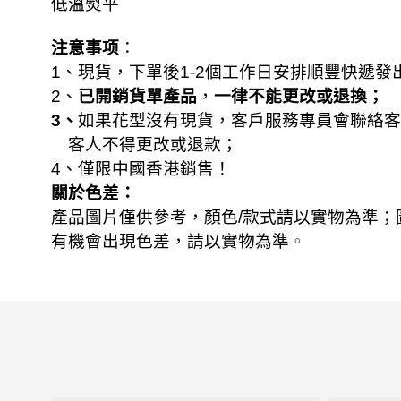
低溫熨平
注意事项
：
1
、現貨，下單後
1-2
個工作日安排順豐快遞發
已開銷貨單產品
一律不能更改或退換；
2
、
，
3
、
如果花型沒有現貨，客戶服務專員會聯絡客
客人不得更改或退款；
4
、僅限中國香港銷售！
關於色差：
；
產品圖片僅供參考，顏色
/
款式請以實物為準
有機會出現色差，請以實物為準
。