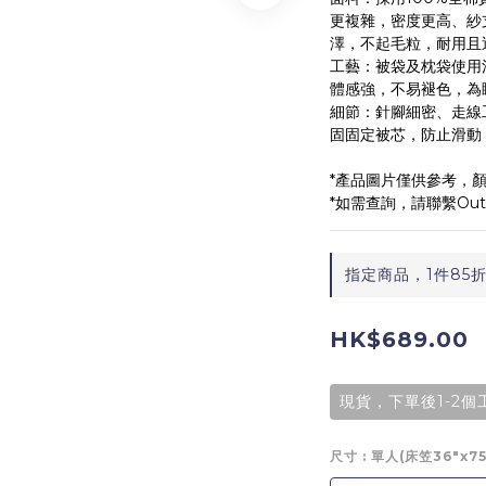
更複雜，密度更高、紗
澤，不起毛粒，耐用且
工藝：被袋及枕袋使用
體感強，不易褪色，為
細節：針腳細密、走線
固固定被芯，防止滑動
*產品圖片僅供參考，顏
*如需查詢，請聯繫Outle
指定商品，1件85折
HK$689.00
現貨，下單後1-2
尺寸
: 單人(床笠36"x7