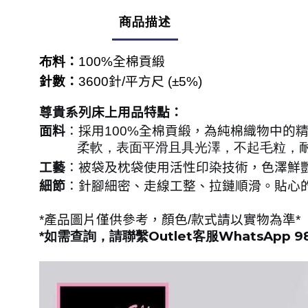
商品描述
布料
：
100%
全棉貢緞
針數：
3600
針
/
平方尺
(
±5%)
尊貴系列床上用品特點：
面料
：採用
100%
全棉貢緞，為純棉織物中的
柔軟，表面平滑且具光澤，不起毛粒，耐
工藝
：被袋及枕袋使用活性印染技術，色澤鮮
細節
：針腳細密、走線工整、拉鏈順滑。貼心
*
產品圖片僅供參考，顏色
/
款式請以實物為準
*
Outlet
WhatsApp 9
*
如需查詢，請聯繫
客服