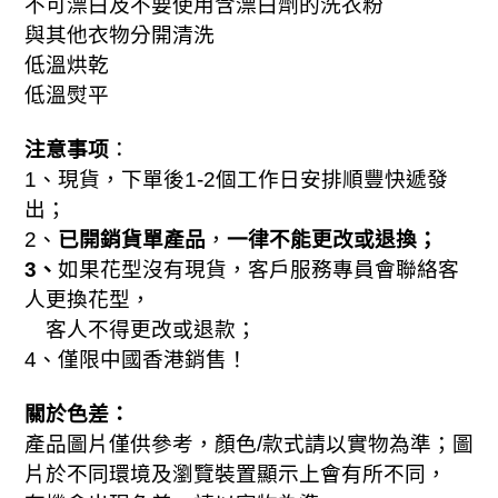
不可漂白及不要使用含漂白劑的洗衣粉
與其他衣物分開清洗
低溫烘乾
低溫熨平
注意事项
：
1
、現貨，下單後
1-2
個工作日安排順豐快遞發
出；
已開銷貨單產品
一律不能更改或退換；
2
、
，
3
、
如果花型沒有現貨，客戶服務專員會聯絡客
人更換花型，
客人不得更改或退款；
4
、僅限中國香港銷售！
關於色差：
；
產品圖片僅供參考，顏色
/
款式請以實物為準
圖
片於不同環境及瀏覽裝置顯示上會有所不同，