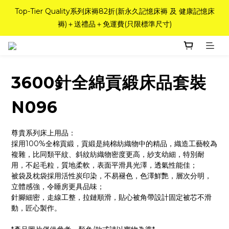
如需訂造特別尺寸床褥，請聯繫海馬牌Outlet客服 WhatsApp 
Top-Tier Quality系列床褥82折(新永久記憶床褥 及 健康記憶床
褥)＋送禮品＋免運費(只限標準尺寸)
98842008！
粉紅水晶床褥，立即搶購，享6折優惠！
3600針全綿貢緞床品套裝
如需訂造特別尺寸床褥，請聯繫海馬牌Outlet客服 WhatsApp 
98842008！
N096
尊貴系列床上用品：
採用100%全棉貢緞，貢緞是純棉紡織物中的精品，織造工藝較為
複雜，比同類平紋、斜紋紡織物密度更高，紗支幼細，特別耐
用，不起毛粒，質地柔軟，表面平滑具光澤，透氣性能佳；
被袋及枕袋採用活性炭印染，不易褪色，色澤鮮艷，層次分明，
立體感強，令睡房更具品味；
針腳細密，走線工整，拉鏈順滑，貼心被角帶設計固定被芯不滑
動，匠心製作。