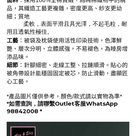
面料
：採用
100%
全棉貢緞，為純棉織物中的精
品，其織造工藝更複雜，密度更高、紗支更幼
細；質地
柔軟，表面平滑且具光澤，不起毛粒，耐
用且透氣性極佳。
工藝
：被袋及枕袋使用活性印染技術，色澤鮮
艷、層次分明、立體感強，不易褪色，為睡房增
添品味。
細節
：針腳細密、走線工整、拉鏈順滑。貼心的
被角帶設計能穩固固定被芯，防止滑動，盡顯匠
心工藝
。
*
產品圖片僅供參考，顏色
/
款式請以實物為準
*
Outlet
WhatsApp
*
如需查詢，請聯繫
客服
98842008 *