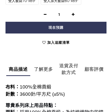
雙人被袋70"x89"
雙人加大被袋80"x89"
現在預購
加入追蹤清單
送貨及付
商品描述
了解更多
顧客評價
款方式
布料
：
100%
全棉貢緞
針數：
3600
針
/
平方尺
(
±5%)
尊貴系列床上用品特點：