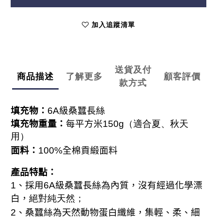
加入追蹤清單
送貨及付
商品描述
了解更多
顧客評價
款方式
填充物：
6A
級桑蠶長絲
填充物重量：
每平方米150
g（適合夏、秋天
用）
面料：
100%
全棉貢緞面料
產品特點：
、
1
採用
6A
級桑蠶長絲為內質，沒有經過化學漂
白，
絕對純天然；
、
2
桑蠶絲為天然動物蛋白纖維，集輕、柔、細