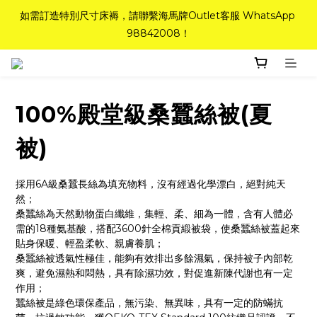
如需訂造特別尺寸床褥，請聯繫海馬牌Outlet客服 WhatsApp 
如需訂造特別尺寸床褥，請聯繫海馬牌Outlet客服 WhatsApp 
98842008！
98842008！
Top-Tier Quality系列床褥82折(新永久記憶床褥 及 健康記憶床
褥)＋送禮品＋免運費(只限標準尺寸)
100%殿堂級桑蠶絲被(夏
粉紅水晶床褥，立即搶購，享6折優惠！
被)
如需訂造特別尺寸床褥，請聯繫海馬牌Outlet客服 WhatsApp 
98842008！
採用6A級桑蠶長絲為填充物料，沒有經過化學漂白，絕對純天
然；
桑蠶絲為天然動物蛋白纖維，集輕、柔、細為一體，含有人體必
需的18種氨基酸，搭配3600針全棉貢緞被袋，使桑蠶絲被蓋起來
貼身保暖、輕盈柔軟、親膚養肌；
桑蠶絲被透氣性極佳，能夠有效排出多餘濕氣，保持被子內部乾
爽，避免濕熱和悶熱，具有除濕功效，對促進新陳代謝也有一定
作用；
蠶絲被是綠色環保產品，無污染、無異味，具有一定的防蟎抗