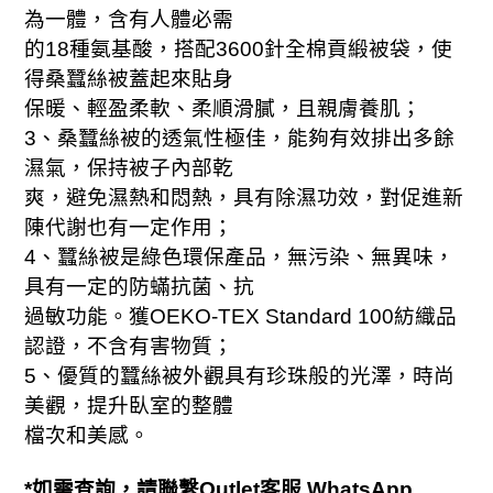
為一體，含有人體必需
的
18
種氨基酸，搭配
3600
針全棉貢緞被袋，使
得桑蠶絲被蓋起來貼身
保暖、輕盈柔軟、柔順滑膩，且親膚養肌；
、
3
桑蠶絲被的透氣性極佳，能夠有效排出多餘
濕氣，保持被子內部乾
爽，避免濕熱和悶熱，具有除濕功效，對促進新
；
陳代謝也有一定作用
、
4
蠶絲被是綠色環保產品，無污染、無異味，
具有一定的防蟎抗菌、
抗
過敏功能。獲
OEKO-TEX Standard 100
紡織品
；
認證，不含有害物質
、
5
優質的蠶絲被外觀具有珍珠般的光澤，時尚
美觀，提升臥室的整體
檔次和美感。
*
如需查詢，請聯繫Outlet客服
WhatsApp