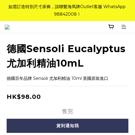
如需訂造特別尺寸床褥，請聯繫海馬牌Outlet客服 WhatsApp 
如需訂造特別尺寸床褥，請聯繫海馬牌Outlet客服 WhatsApp 
98842008！
98842008！
Top-Tier Quality系列床褥82折(新永久記憶床褥 及 健康記憶床
褥)＋送禮品＋免運費(只限標準尺寸)
德國Sensoli Eucalyptus
粉紅水晶床褥，立即搶購，享6折優惠！
尤加利精油10mL
如需訂造特別尺寸床褥，請聯繫海馬牌Outlet客服 WhatsApp 
98842008！
德國百年品牌 Sensoli 尤加利精油 10ml 英國原裝進口
HK$98.00
售完
貨到通知我