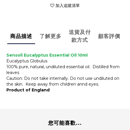
加入追蹤清單
送貨及付
商品描述
了解更多
顧客評價
款方式
Sensoli Eucalyptus Essential Oil 10ml
Eucalyptus Globulus
100% pure, natural, undiluted essential oil. Distilled from
leaves
Caution: Do not take internally. Do not use undiluted on
the skin. Keep away from children annd eyes.
Product of England
您可能喜歡...