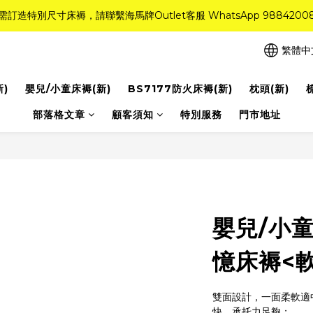
需訂造特別尺寸床褥，請聯繫海馬牌Outlet客服 WhatsApp 9884200
需訂造特別尺寸床褥，請聯繫海馬牌Outlet客服 WhatsApp 9884200
r Quality系列床褥82折(新永久記憶床褥 及 健康記憶床褥)＋送禮品＋免運費
繁體中
粉紅水晶床褥，立即搶購，享6折優惠！
新)
嬰兒/小童床褥(新)
BS7177防火床褥(新)
枕頭(新)
需訂造特別尺寸床褥，請聯繫海馬牌Outlet客服 WhatsApp 9884200
部落格文章
顧客須知
特別服務
門市地址
嬰兒/小童
憶床褥<
雙面設計，一面柔軟適
快，承托力足夠；