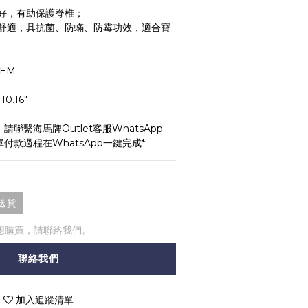
好，有助保護脊椎；
舒適，具抗菌、防蟎、防霉功效，適合寶
EM
, 10.16"
聯繫海馬牌Outlet客服WhatsApp 
單付款過程在WhatsApp一鍵完成*
送貨
想購買，請聯絡我們。
聯絡我們
加入追蹤清單