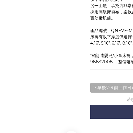
另一面硬，承托力非常
採用高級床褥布，柔軟
寶幼嫩肌膚。
產品編號：QNEVE-M
床褥有以下厚度供選擇:
4.16", 5.16", 6.16", 8.16"
*如訂造嬰兒/小童床褥，請
98842008 ，整個落
下單後7-9個工作日
若