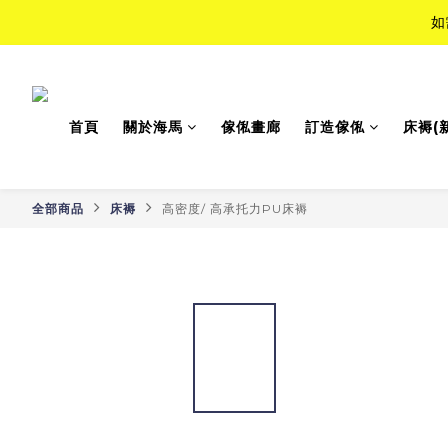
如
如
Top-Tie
首頁
關於海馬
傢俬畫廊
訂造傢俬
床褥(
如
全部商品
床褥
高密度/ 高承托力PU床褥