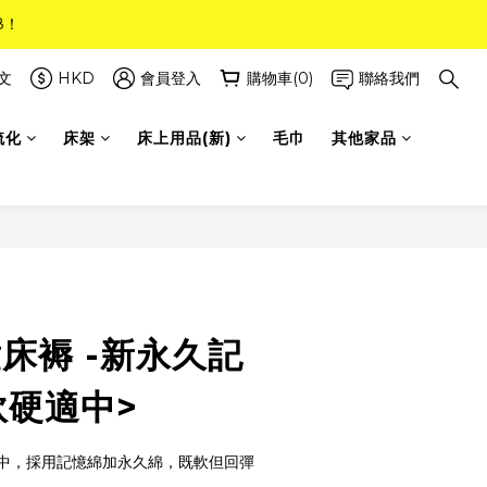
8！
8！
(只限標準尺寸)
文
HKD
會員登入
購物車(0)
聯絡我們
梳化
床架
床上用品(新)
毛巾
其他家品
8！
床褥 -新永久記
軟硬適中>
中，採用記憶綿加永久綿，既軟但回彈