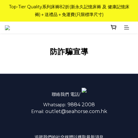
如需訂造特別尺寸床褥，請聯繫海馬牌Outlet客服 WhatsApp 
Top-Tier Quality系列床褥82折(新永久記憶床褥 及 健康記憶床
褥)＋送禮品＋免運費(只限標準尺寸)
98842008！
粉紅水晶床褥，立即搶購，享6折優惠！
如需訂造特別尺寸床褥，請聯繫海馬牌Outlet客服 WhatsApp 
防詐騙宣導
98842008！
聯絡我們 電話/
9884 2008
Whatsapp:
outlet@seahorse.com.hk
Email:
追蹤我們的社交媒體以獲取最新消息