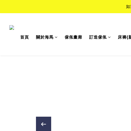
如
如
Top-Tie
首頁
關於海馬
傢俬畫廊
訂造傢俬
床褥(
如