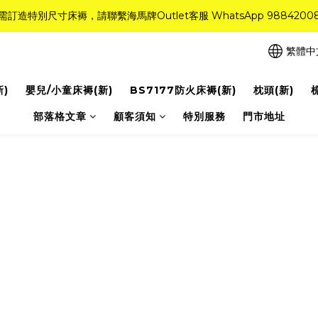
需訂造特別尺寸床褥，請聯繫海馬牌Outlet客服 WhatsApp 9884200
需訂造特別尺寸床褥，請聯繫海馬牌Outlet客服 WhatsApp 9884200
r Quality系列床褥82折(新永久記憶床褥 及 健康記憶床褥)＋送禮品＋免運費
繁體中
粉紅水晶床褥，立即搶購，享6折優惠！
新)
嬰兒/小童床褥(新)
BS7177防火床褥(新)
枕頭(新)
需訂造特別尺寸床褥，請聯繫海馬牌Outlet客服 WhatsApp 9884200
部落格文章
顧客須知
特別服務
門市地址