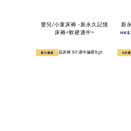
嬰兒/小童床褥 -新永久記憶
新
床褥<軟硬適中>
HK$
夏日優惠
6折優