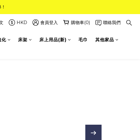
8！
8！
(只限標準尺寸)
文
HKD
會員登入
購物車(0)
聯絡我們
梳化
床架
床上用品(新)
毛巾
其他家品
8！