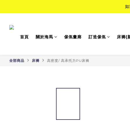
如
如
Top-Tie
首頁
關於海馬
傢俬畫廊
訂造傢俬
床褥(
如
全部商品
床褥
高密度/ 高承托力PU床褥