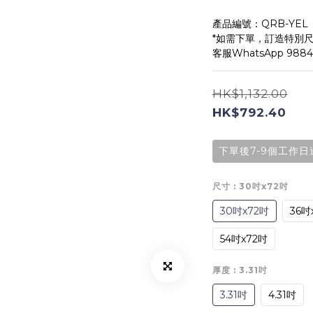
產品編號：QRB-YEL
*如需下單，訂造特別尺
客服WhatsApp 98
HK$1,132.00
HK$792.40
下單後7-9個工作日
尺寸
: 30吋x72吋
30吋x72吋
36吋
54吋x72吋
厚度
: 3.31吋
3.31吋
4.31吋