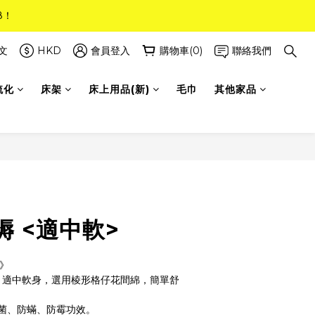
8！
8！
(只限標準尺寸)
文
HKD
會員登入
購物車(0)
聯絡我們
梳化
床架
床上用品(新)
毛巾
其他家品
8！
 <適中軟>
品》
，適中軟身，選用棱形格仔花間綿，簡單舒
菌、防蟎、防霉功效。