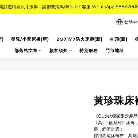
需訂造特別尺寸床褥，請聯繫海馬牌Outlet客服 WhatsApp 9884200
需訂造特別尺寸床褥，請聯繫海馬牌Outlet客服 WhatsApp 9884200
r Quality系列床褥82折(新永久記憶床褥 及 健康記憶床褥)＋送禮品＋免運費
繁體中
粉紅水晶床褥，立即搶購，享6折優惠！
新)
嬰兒/小童床褥(新)
BS7177防火床褥(新)
枕頭(新)
需訂造特別尺寸床褥，請聯繫海馬牌Outlet客服 WhatsApp 9884200
部落格文章
顧客須知
特別服務
門市地址
黃珍珠床褥
《Outlet獨家限定產
《高CP值系列》床褥
適，經濟之選；
採用高級床褥布，具抗