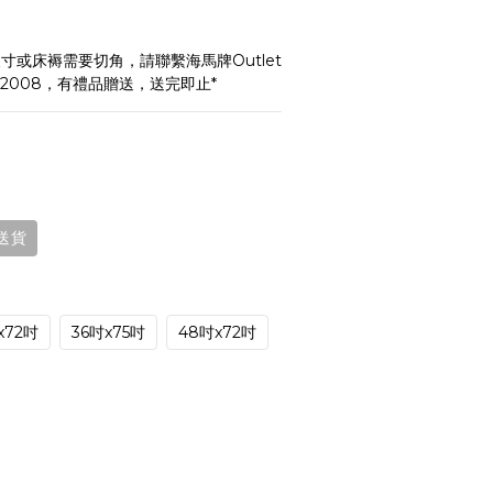
寸或床褥需要切角，請聯繫海馬牌Outlet
842008，有禮品贈送，送完即止*
送貨
x72吋
36吋x75吋
48吋x72吋