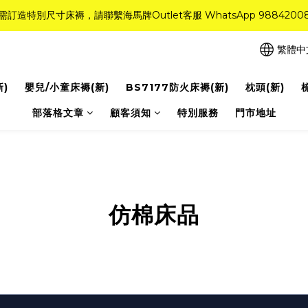
需訂造特別尺寸床褥，請聯繫海馬牌Outlet客服 WhatsApp 9884200
需訂造特別尺寸床褥，請聯繫海馬牌Outlet客服 WhatsApp 9884200
r Quality系列床褥82折(新永久記憶床褥 及 健康記憶床褥)＋送禮品＋免運費
繁體中
粉紅水晶床褥，立即搶購，享6折優惠！
新)
嬰兒/小童床褥(新)
BS7177防火床褥(新)
枕頭(新)
需訂造特別尺寸床褥，請聯繫海馬牌Outlet客服 WhatsApp 9884200
部落格文章
顧客須知
特別服務
門市地址
仿棉床品