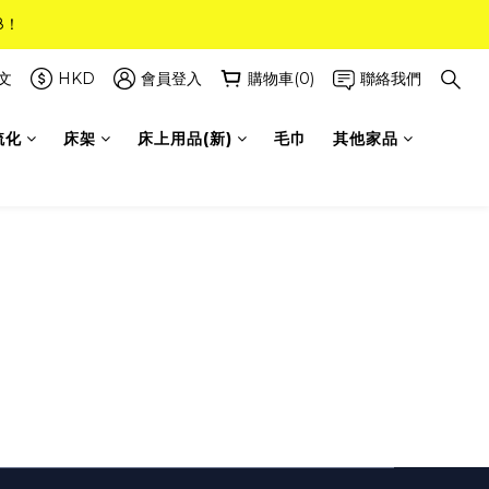
8！
8！
(只限標準尺寸)
文
HKD
會員登入
購物車(0)
聯絡我們
梳化
床架
床上用品(新)
毛巾
其他家品
8！