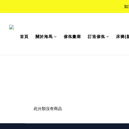
如
如
Top-Tie
首頁
關於海馬
傢俬畫廊
訂造傢俬
床褥(
如
此分類沒有商品