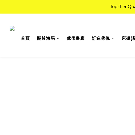
Top-Tie
如
如
首頁
關於海馬
傢俬畫廊
訂造傢俬
床褥(