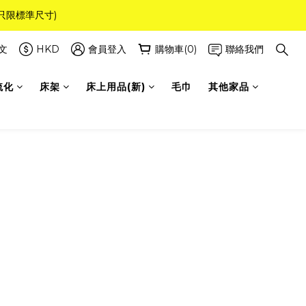
(只限標準尺寸)
8！
文
HKD
會員登入
購物車(0)
聯絡我們
8！
梳化
床架
床上用品(新)
毛巾
其他家品