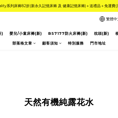
r Quality系列床褥82折(新永久記憶床褥 及 健康記憶床褥)＋送禮品＋免運費
需訂造特別尺寸床褥，請聯繫海馬牌Outlet客服 WhatsApp 9884200
粉紅水晶床褥，立即搶購，享6折優惠！
繁體中
需訂造特別尺寸床褥，請聯繫海馬牌Outlet客服 WhatsApp 9884200
新)
嬰兒/小童床褥(新)
BS7177防火床褥(新)
枕頭(新)
部落格文章
顧客須知
特別服務
門市地址
天然有機純露花水