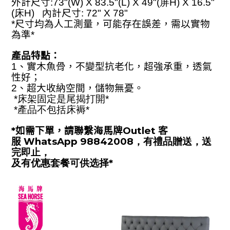
外計尺寸
:73"(W) X 8
3
.5"(L) X 49"(屏H)
X 16.5"
(床H) 內
計尺寸
: 72" X 7
8
"
尺寸均為人工測量，可能存在誤差，需以實物
*
為準
*
產品特點：
1、實木魚骨，不變型抗老化，超強承重，透氣
性好；
2、超大收納空間，儲物無憂。
*床架固定是尾揭打開*
*產品不包括床褥*
*如需下單，請聯繫海馬牌Outlet 客
服
WhatsApp 98842008
，
有禮品贈送，送
完即止，
及有优惠套餐可供选择*