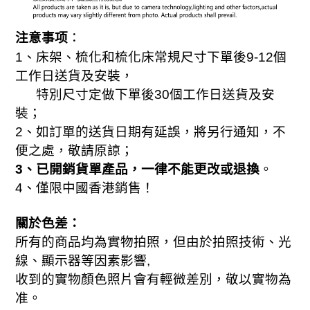
：
注意事项
1
、床架、梳化和梳化床常規尺寸下單後
9-
12
個
工作日送貨及安裝，
特別尺寸定做下單後
30
個工作日送貨及安
裝；
2
、如訂單的送貨日期有延誤，將另行通知，不
便之處，敬請原諒；
3
、已開銷貨單產品，一律不能更改或退換
。
、
4
僅限中國香港銷售！
關於色差：
所有的商品均為實物拍照，但由於拍照技術、光
線、顯示器等因素影響,
收到的實物顏色照片會有輕微差別，敬以實物為
准。