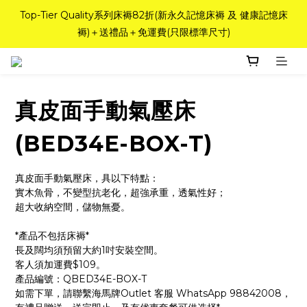
如需訂造特別尺寸床褥，請聯繫海馬牌Outlet客服 WhatsApp 
Top-Tier Quality系列床褥82折(新永久記憶床褥 及 健康記憶床
褥)＋送禮品＋免運費(只限標準尺寸)
98842008！
粉紅水晶床褥，立即搶購，享6折優惠！
真皮面手動氣壓床
如需訂造特別尺寸床褥，請聯繫海馬牌Outlet客服 WhatsApp 
98842008！
(BED34E-BOX-T)
真皮面手動氣壓床，具以下特點：
實木魚骨，不變型抗老化，超強承重，透氣性好；
超大收納空間，儲物無憂。
*產品不包括床褥*
長及闊均須預留大約1吋安裝空間。
客人須加運費$109。
產品編號：QBED34E-BOX-T
如需下單，請聯繫海馬牌Outlet 客服 WhatsApp 98842008，