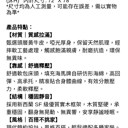
(床H) 內
計尺寸
: 72" X 7
8
"
尺寸均為人工測量，可能存在誤差，需以實物
*
為準
*
產品特點：
【材質｜質感拉滿】
甄選頭層黃牛皮，啞光厚身，保留天然肌理，經
摔軟工藝處理，觸感飽滿親膚，耐磨抗造，環保
無異味。
【靠感｜舒適釋壓】
舒適軟包床頭，填充海馬牌自研仿形海綿，高回
彈、高承托，精准貼合身體曲線，有效分散壓
力，柔軟釋壓。
【結構｜穩固靜音】
採用新西蘭
SF
級優質實木框架，木質堅硬，承
重穩固，翻身無晃動、無異響，安享靜謐睡眠。
【風格｜百搭不挑家】
現代簡約設計，風格百搭，輕鬆適配多種家裝。