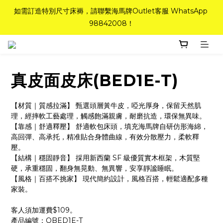
如需訂造特別尺寸床褥，請聯繫海馬牌Outlet客服 WhatsApp 
如需訂造特別尺寸床褥，請聯繫海馬牌Outlet客服 WhatsApp 
98842008！
98842008！
Top-Tier Quality系列床褥82折(新永久記憶床褥 及 健康記憶床
褥)＋送禮品＋免運費(只限標準尺寸)
真皮面皮床(BED1E-T)
粉紅水晶床褥，立即搶購，享6折優惠！
【材質｜質感拉滿】 甄選頭層黃牛皮，啞光厚身，保留天然肌
如需訂造特別尺寸床褥，請聯繫海馬牌Outlet客服 WhatsApp 
理，經摔軟工藝處理，觸感飽滿親膚，耐磨抗造，環保無異味。 
【靠感｜舒適釋壓】 舒適軟包床頭，填充海馬牌自研仿形海綿，
98842008！
高回彈、高承托，精准貼合身體曲線，有效分散壓力，柔軟釋
壓。 
【結構｜穩固靜音】 採用新西蘭 SF 級優質實木框架，木質堅
硬，承重穩固，翻身無晃動、無異響，安享靜謐睡眠。 
【風格｜百搭不挑家】 現代簡約設計，風格百搭，輕鬆適配多種
家裝。
客人須加運費$109。
產品編號：QBED1E-T