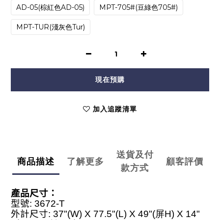
AD-05(棕紅色AD-05)
MPT-705#(豆綠色705#)
MPT-TUR(淺灰色Tur)
現在預購
加入追蹤清單
送貨及付
商品描述
了解更多
顧客評價
款方式
產品尺寸
：
型號
: 3672-T
外計尺寸
: 37"(W) X 77.5"(L) X 49"(屏H)
X 14"