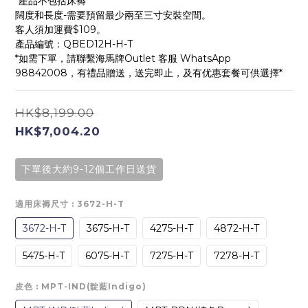
*產品不包括床褥*
闊度和長度-需要預留最少兩至三寸安裝空間。
客人須加運費$109。
產品編號：QBED12H-H-T
*如需下單，請聯繫海馬牌Outlet 客服 WhatsApp 
98842008，有禮品贈送，送完即止，及有优惠套餐可供選擇*
HK$8,199.00
HK$7,004.20
下單後大約9-12個工作日送貨
適用床褥尺寸
: 3672-H-T
3672-H-T
3675-H-T
4275-H-T
4872-H-T
5475-H-T
6075-H-T
7275-H-T
7278-H-T
皮色
: MPT-IND(靛藍Indigo)