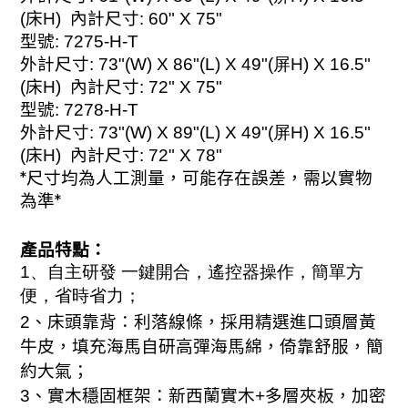
(
床
H)
內計尺寸
: 60" X 75"
型號
: 7275-H-T
外計尺寸
: 73"(W) X 8
6
"(L) X
49
"(屏H) X 16.5
"
(
床
H)
內計尺寸
: 72" X 75"
型號
: 7278-H-T
外計尺寸
: 73"(W) X
89
"(L) X
49
"(屏H) X 16.5
"
(
床
H)
內計尺寸
: 72" X 78"
*
尺寸均為人工測量，可能存在誤差，需以實物
為準
*
產品特點：
1、
自主研發 一鍵開合，遙控器操作，簡單方
便，省時省力；
2、床頭靠背：利落線條，採用精選進口頭層黃
牛皮，填充海馬自研高彈海馬綿，倚靠舒服，簡
約大氣；
3、實木穩固框架：新西蘭實木
+
多層夾板，加密