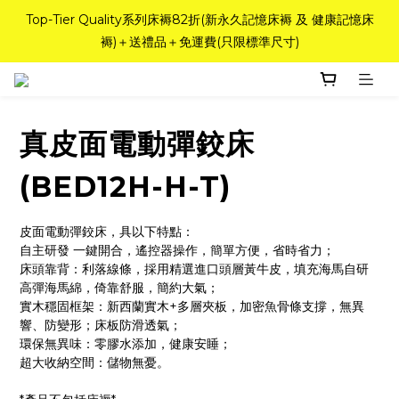
如需訂造特別尺寸床褥，請聯繫海馬牌Outlet客服 WhatsApp 
Top-Tier Quality系列床褥82折(新永久記憶床褥 及 健康記憶床
褥)＋送禮品＋免運費(只限標準尺寸)
98842008！
粉紅水晶床褥，立即搶購，享6折優惠！
真皮面電動彈鉸床
如需訂造特別尺寸床褥，請聯繫海馬牌Outlet客服 WhatsApp 
98842008！
(BED12H-H-T)
皮面電動彈鉸床，具以下特點：
自主研發 一鍵開合，遙控器操作，簡單方便，省時省力；
床頭靠背：利落線條，採用精選進口頭層黃牛皮，填充海馬自研
高彈海馬綿，倚靠舒服，簡約大氣；
實木穩固框架：新西蘭實木+多層夾板，加密魚骨條支撐，無異
響、防變形；床板防滑透氣；
環保無異味：零膠水添加，健康安睡；
超大收納空間：儲物無憂。