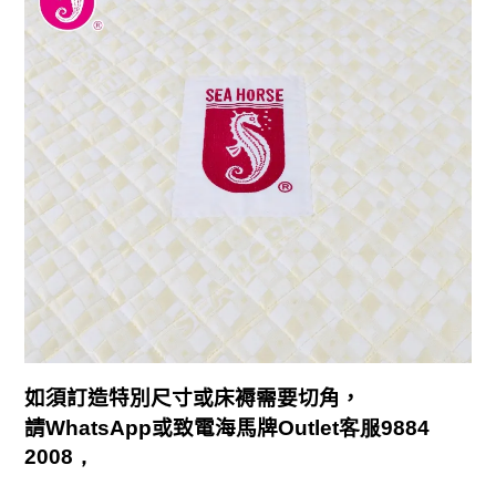
如須訂造特別尺寸或床褥需要切角，
請
WhatsApp
或致電海馬牌
Outlet客服
9884
2008
，