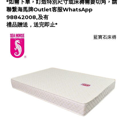
*如需下單，
訂造特別尺寸或床褥需要切角，
請
聯繫海馬牌Outlet客服
WhatsApp
98842008,
及
有
禮品贈送，送完即止*