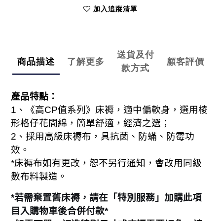
加入追蹤清單
送貨及付
商品描述
了解更多
顧客評價
款方式
產品特點：
1
、《高
CP
值系列》床褥，適中偏軟身，選用棱
形格仔花間綿，簡單舒適，經濟之選；
2
、採用高級床褥布，具抗菌、防蟎、防霉功
效。
*
床褥布如有更改，恕不另行通知，會改用同級
。
數布料製造
*
若需棄置舊床褥，請在「特別服務」加購此項
目入購物車後合併付款
*