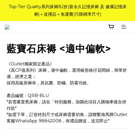
如需訂造特別尺寸床褥，請聯繫海馬牌Outlet客服 WhatsApp 
Top-Tier Quality系列床褥82折(新永久記憶床褥 及 健康記憶床
褥)＋送禮品＋免運費(只限標準尺寸)
98842008！
粉紅水晶床褥，立即搶購，享6折優惠！
藍寶石床褥 <適中偏軟>
如需訂造特別尺寸床褥，請聯繫海馬牌Outlet客服 WhatsApp 
98842008！
《Outlet獨家限定產品》
《高CP值系列》床褥，適中偏軟，選用棱形格仔花間綿，簡單舒
適，經濟之選；
採用高級床褥布，具抗菌、防蟎、防霉功效。
產品編號：QRB-BLU 
*若需棄置舊床褥，請在「特別服務」加購此項目入購物車後合併
付款*
*如需下單，訂造特別尺寸或床褥需要切角，請聯繫海馬牌Outlet
客服WhatsApp 98842008，有禮品贈送，送完即止*