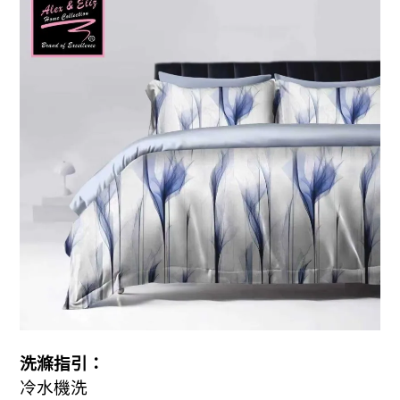
洗滌指引：
冷水機洗