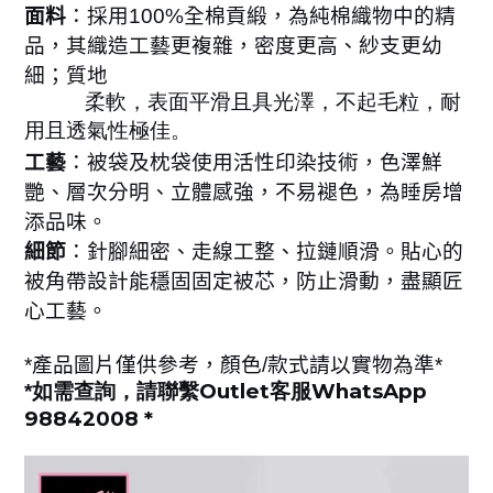
面料
：採用
100%
全棉貢緞，為純棉織物中的精
品，其織造工藝更複雜，密度更高、紗支更幼
細；質地
柔軟，表面平滑且具光澤，不起毛粒，耐
用且透氣性極佳。
工藝
：被袋及枕袋使用活性印染技術，色澤鮮
艷、層次分明、立體感強，不易褪色，為睡房增
添品味。
細節
：針腳細密、走線工整、拉鏈順滑。貼心的
被角帶設計能穩固固定被芯，防止滑動，盡顯匠
心工藝
。
*
產品圖片僅供參考，顏色
/
款式請以實物為準
*
Outlet
WhatsApp
*
如需查詢，請聯繫
客服
98842008 *