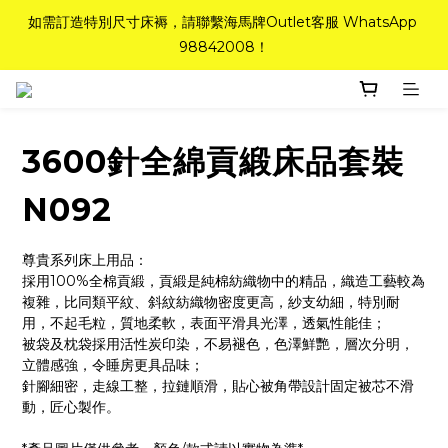
如需訂造特別尺寸床褥，請聯繫海馬牌Outlet客服 WhatsApp 
如需訂造特別尺寸床褥，請聯繫海馬牌Outlet客服 WhatsApp 
98842008！
98842008！
Top-Tier Quality系列床褥82折(新永久記憶床褥 及 健康記憶床
褥)＋送禮品＋免運費(只限標準尺寸)
3600針全綿貢緞床品套裝
粉紅水晶床褥，立即搶購，享6折優惠！
N092
如需訂造特別尺寸床褥，請聯繫海馬牌Outlet客服 WhatsApp 
98842008！
尊貴系列床上用品：
採用100%全棉貢緞，貢緞是純棉紡織物中的精品，織造工藝較為
複雜，比同類平紋、斜紋紡織物密度更高，紗支幼細，特別耐
用，不起毛粒，質地柔軟，表面平滑具光澤，透氣性能佳；
被袋及枕袋採用活性炭印染，不易褪色，色澤鮮艷，層次分明，
立體感強，令睡房更具品味；
針腳細密，走線工整，拉鏈順滑，貼心被角帶設計固定被芯不滑
動，匠心製作。