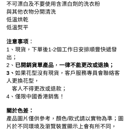
不可漂白及不要使用含漂白劑的洗衣粉
與其他衣物分開清洗
低溫烘乾
低溫熨平
注意事项
：
1
、現貨，下單後
1-2
個工作日安排順豐快遞發
出；
已開銷貨單產品
一律不能更改或退換；
2
、
，
3
、
如果花型沒有現貨，客戶服務專員會聯絡客
人更換花型，
客人不得更改或退款；
4
、僅限中國香港銷售！
關於色差：
；
產品圖片僅供參考，顏色
/
款式請以實物為準
圖
片於不同環境及瀏覽裝置顯示上會有所不同，