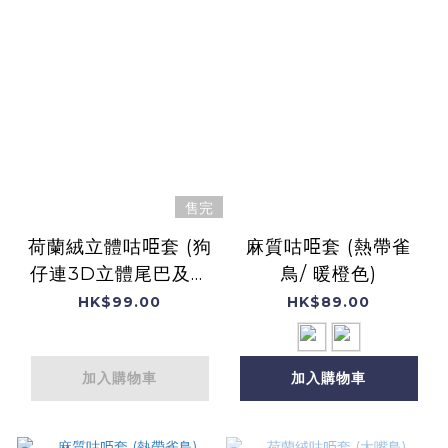
售完
荷蘭絨立體咕𠱸套 (狗
麻質咕𠱸套 (熱帶雀
仔連3D立體尾巴及狗
鳥/ 暖橙色)
帶)
HK$99.00
HK$89.00
加入購物車
加入購物車