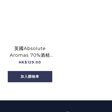
英國Absolute
Aromas 70%酒精
+薰衣草精油手部消毒
HK$129.00
噴霧 (含天然純精油)
(30mL)
加入購物車