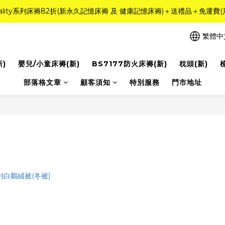
r Quality系列床褥82折(新永久記憶床褥 及 健康記憶床褥)＋送禮品＋免運費
需訂造特別尺寸床褥，請聯繫海馬牌Outlet客服 WhatsApp 9884200
粉紅水晶床褥，立即搶購，享6折優惠！
繁體中
需訂造特別尺寸床褥，請聯繫海馬牌Outlet客服 WhatsApp 9884200
新)
嬰兒/小童床褥(新)
BS7177防火床褥(新)
枕頭(新)
部落格文章
顧客須知
特別服務
門市地址