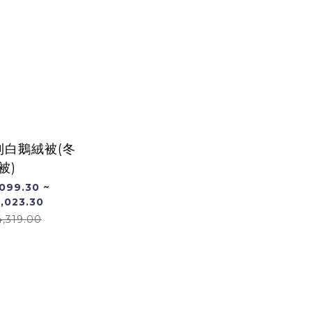
利白鵝絨被(冬
被)
099.30 ~
,023.30
,319.00