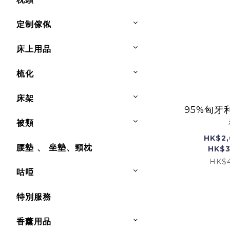
定制傢俬
床上用品
梳化
床架
95%匈牙
被類
HK$2,
腰墊 、 坐墊、頸枕
HK$3
HK$4
咕𠱸
特別服務
香薰用品