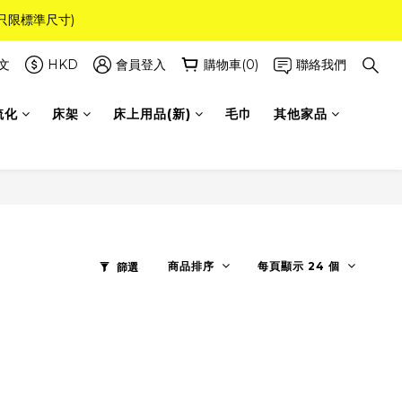
(只限標準尺寸)
8！
文
HKD
會員登入
購物車(0)
聯絡我們
8！
梳化
床架
床上用品(新)
毛巾
其他家品
商品排序
每頁顯示 24 個
篩選