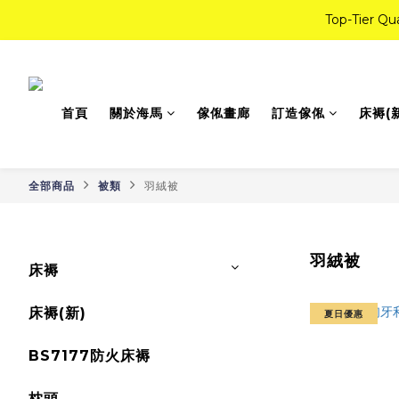
Top-Tie
如
如
首頁
關於海馬
傢俬畫廊
訂造傢俬
床褥(
全部商品
被類
羽絨被
羽絨被
床褥
床褥(新)
夏日優惠
BS7177防火床褥
枕頭