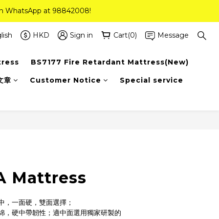
 on WhatsApp at 98842008!
 on WhatsApp at 98842008!
ee Delivery(Standard Sizes Only)
lish
HKD
Sign in
Cart(0)
Message
tress
BS7177 Fire Retardant Mattress(New)
 on WhatsApp at 98842008!
文章
Customer Notice
Special service
 Mattress
中，一面硬，雙面選擇；
綿，硬中帶韌性；適中面選用獨家研製的