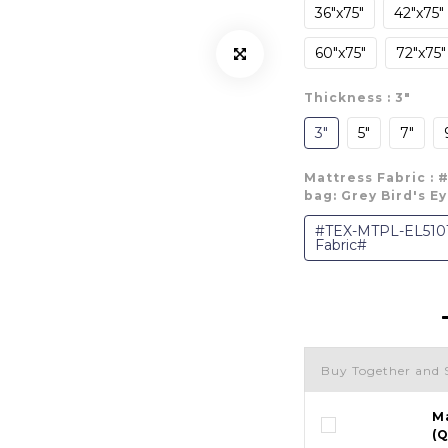
36"x75"
42"x75"
60"x75"
72"x75"
Thickness
: 3"
3"
5"
7"
Mattress Fabric
: 
bag: Grey Bird's E
#TEX-MTPL-EL51014
Fabric#
Buy Together and 
M
(