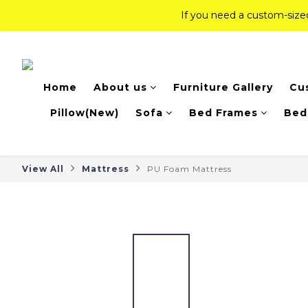
If you need a custom-siz
If you need a custom-siz
Top-Tier Quality Series: 18% of
Home
About us
Furniture Gallery
Cu
If you need a custom-siz
Pillow(New)
Sofa
Bed Frames
Bed
View All
Mattress
PU Foam Mattress