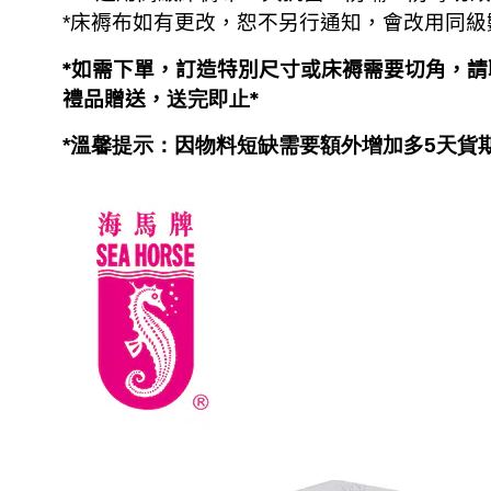
*
床褥布如有更改，恕不另行通知，會改用同級
*如需下單，
訂造特別尺寸或床褥需要切角，
請
禮品贈送，
送完即止*
*溫馨提示：因物料短缺需要額外增加多5天貨