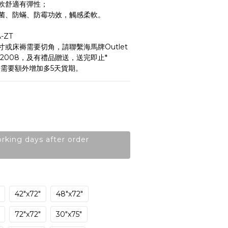
軟舒適有彈性；
菌、防蟎、防霉功效，觸感柔軟。
-ZT
或床褥需要切角，請聯繫海馬牌Outlet
842008，及有禮品贈送，送完即止*
缺需要額外增加多5天貨期。
orking days after order
42"x72"
48"x72"
72"x72"
30"x75"