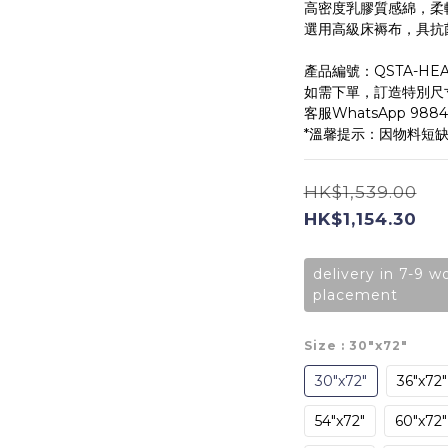
高密度乳膠質感綿，柔
選用高級床褥布，具抗
產品編號：QSTA-HEA
如需下單，訂造特別尺寸
客服WhatsApp 98
*溫馨提示：因物料短
HK$1,539.00
HK$1,154.30
delivery in 7-9 w
placement
Size
: 30"x72"
30"x72"
36"x72"
54"x72"
60"x72"