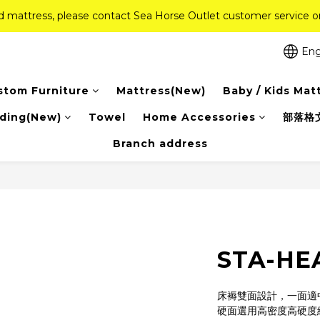
ed mattress, please contact Sea Horse Outlet customer service
ed mattress, please contact Sea Horse Outlet customer service
f (New Ever Memory & Health Memory Mattresses) + Free Gift + Fr
Eng
Pink Crystal Mattress – 40% off, Shop now! 
stom Furniture
Mattress(New)
Baby / Kids Mat
ed mattress, please contact Sea Horse Outlet customer service
ding(New)
Towel
Home Accessories
部落格
Branch address
STA-HEA
床褥雙面設計，一面適
硬面選用高密度高硬度