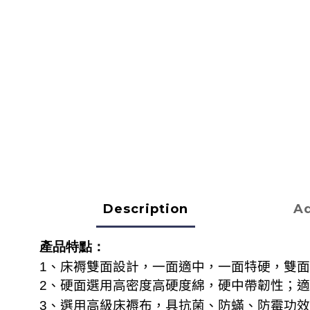
Description
Ad
產品特點：
1
、床褥雙面設計，一面適中，一面特硬，雙面
適
2
、硬面選用高密度高硬度綿，硬中帶韌性；
3
、選用高級床褥布，
具抗菌、防蟎、防霉功效