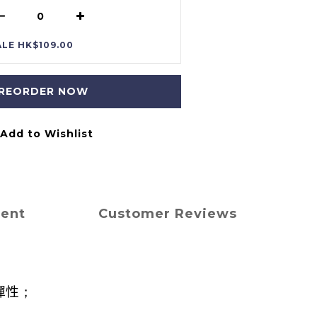
ALE HK$109.00
REORDER NOW
Add to Wishlist
ment
Customer Reviews
彈性
；