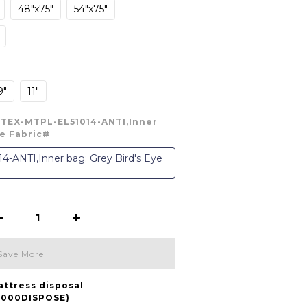
48"x75"
54"x75"
9"
11"
#TEX-MTPL-EL51014-ANTI,Inner
ye Fabric#
-ANTI,Inner bag: Grey Bird's Eye
Save More
attress disposal
Q000DISPOSE)