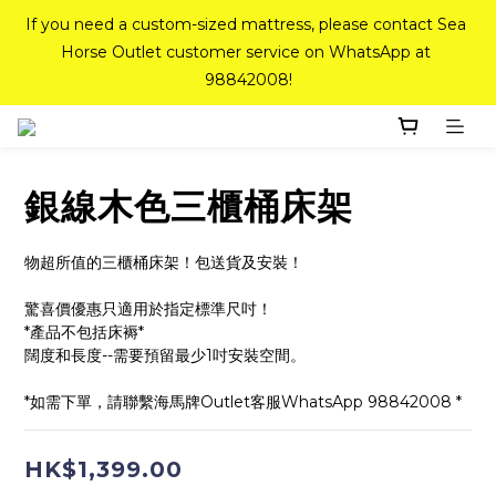
If you need a custom-sized mattress, please contact Sea 
If you need a custom-sized mattress, please contact Sea 
Horse Outlet customer service on WhatsApp at 
Horse Outlet customer service on WhatsApp at 
98842008!
98842008!
Top-Tier Quality Series: 18% off (New Ever Memory & 
Health Memory Mattresses) + Free Gift + Free 
Delivery(Standard Sizes Only)
銀線木色三櫃桶床架
Pink Crystal Mattress – 40% off, Shop now! 
物超所值的三櫃桶床架！包送貨及安裝！
驚喜價優惠只適用於指定標準尺吋！
*產品不包括床褥*
If you need a custom-sized mattress, please contact Sea 
闊度和長度--需要預留最少1吋安裝空間。
Horse Outlet customer service on WhatsApp at 
98842008!
*如需下單，請聯繫海馬牌Outlet客服WhatsApp 98842008 *
HK$1,399.00