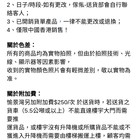
2
、日子
/
時段
-
如有更改，傢俬
-
送貨部會自行聯
絡客人；
，
；
3
、已開銷貨單產品
一律不能更改或退換
、
4
僅限中國香港銷售！
關於色差：
所有的商品均為實物拍照，但由於拍照技術、光
線、顯示器等因素影響，
收到的實物顏色照片會有輕微差別，敬以實物為
准。
關於附加費：
，
愉景灣另加附加費
$250/
次 於送貨時
若送貨之
貨車（
5.5
公噸或以上）不能直達樓宇大門而需
要推
，
運貨品
或樓宇沒有升降機或所購貨品不能或不
，
獲進入升降機而需要由樓梯搬運上樓
顧客均需