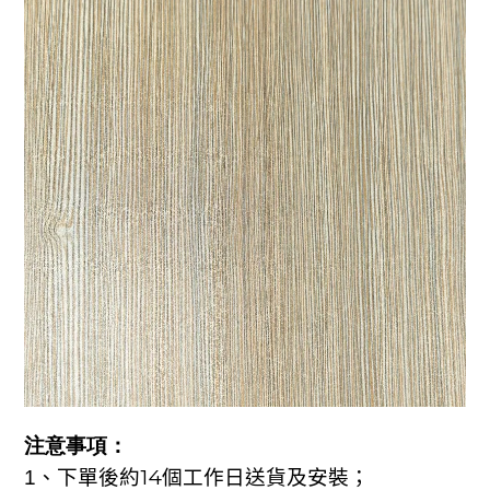
注意事項：
約14
；
1
、
下單後
個工作日送貨及安裝