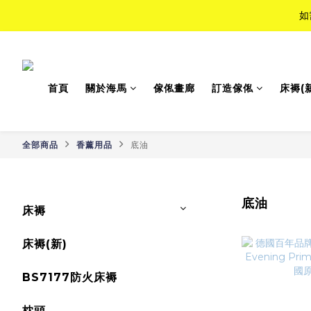
如
如
Top-Tie
首頁
關於海馬
傢俬畫廊
訂造傢俬
床褥(
如
全部商品
香薰用品
底油
底油
床褥
床褥(新)
BS7177防火床褥
枕頭