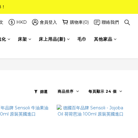
8！
8！
(只限標準尺寸)
文
HKD
會員登入
購物車(0)
聯絡我們
梳化
床架
床上用品(新)
毛巾
其他家品
8！
商品排序
每頁顯示 24 個
篩選