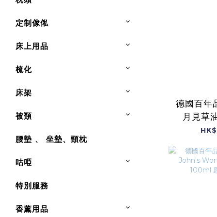
定制傢俬
床上用品
梳化
床架
德國百年品牌
被類
月見草油 Eveni
Primrose
HK$
腰墊 、 坐墊、頸枕
英國
咕𠱸
特別服務
香薰用品