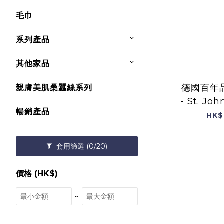
毛巾
系列產品
其他家品
德國百年品牌
親膚美肌桑蠶絲系列
- St. Joh
暢銷產品
聖約翰草油 
HK$
英
套用篩選
(0/20)
價格 (HK$)
~