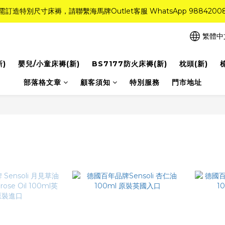
需訂造特別尺寸床褥，請聯繫海馬牌Outlet客服 WhatsApp 9884200
需訂造特別尺寸床褥，請聯繫海馬牌Outlet客服 WhatsApp 9884200
r Quality系列床褥82折(新永久記憶床褥 及 健康記憶床褥)＋送禮品＋免運費
繁體中
粉紅水晶床褥，立即搶購，享6折優惠！
新)
嬰兒/小童床褥(新)
BS7177防火床褥(新)
枕頭(新)
需訂造特別尺寸床褥，請聯繫海馬牌Outlet客服 WhatsApp 9884200
部落格文章
顧客須知
特別服務
門市地址