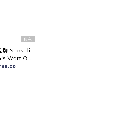
售完
 Sensoli
n's Wort Oil
100ml 原裝
169.00
國進口