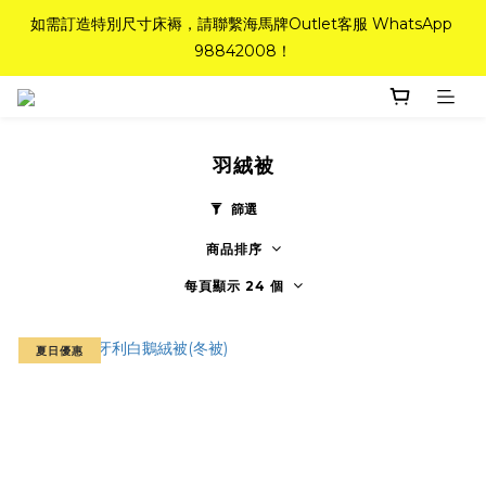
如需訂造特別尺寸床褥，請聯繫海馬牌Outlet客服 WhatsApp 
如需訂造特別尺寸床褥，請聯繫海馬牌Outlet客服 WhatsApp 
98842008！
98842008！
Top-Tier Quality系列床褥82折(新永久記憶床褥 及 健康記憶床
褥)＋送禮品＋免運費(只限標準尺寸)
羽絨被
粉紅水晶床褥，立即搶購，享6折優惠！
篩選
商品排序
如需訂造特別尺寸床褥，請聯繫海馬牌Outlet客服 WhatsApp 
98842008！
每頁顯示 24 個
夏日優惠