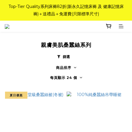
如需訂造特別尺寸床褥，請聯繫海馬牌Outlet客服 WhatsApp 
Top-Tier Quality系列床褥82折(新永久記憶床褥 及 健康記憶床
褥)＋送禮品＋免運費(只限標準尺寸)
98842008！
粉紅水晶床褥，立即搶購，享6折優惠！
親膚美肌桑蠶絲系列
如需訂造特別尺寸床褥，請聯繫海馬牌Outlet客服 WhatsApp 
98842008！
篩選
商品排序
每頁顯示 24 個
夏日優惠