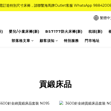
需訂造特別尺寸床褥，請聯繫海馬牌Outlet客服 WhatsApp 9884200
需訂造特別尺寸床褥，請聯繫海馬牌Outlet客服 WhatsApp 9884200
r Quality系列床褥82折(新永久記憶床褥 及 健康記憶床褥)＋送禮品＋免運費
繁體中
粉紅水晶床褥，立即搶購，享6折優惠！
新)
嬰兒/小童床褥(新)
BS7177防火床褥(新)
枕頭(新)
需訂造特別尺寸床褥，請聯繫海馬牌Outlet客服 WhatsApp 9884200
部落格文章
顧客須知
特別服務
門市地址
貢緞床品