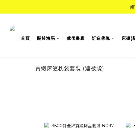
如
如
Top-Tie
首頁
關於海馬
傢俬畫廊
訂造傢俬
床褥(
如
貢緞床笠枕袋套裝 (連被袋)