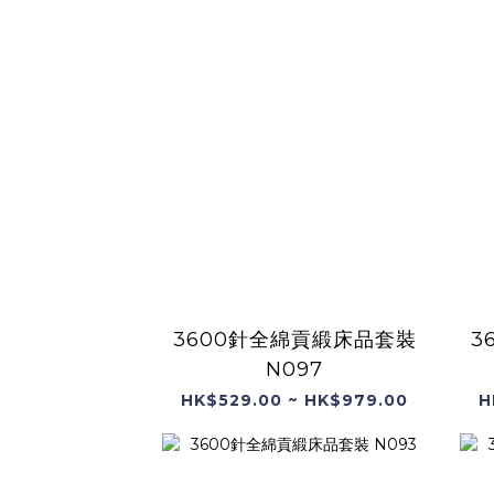
3600針全綿貢緞床品套裝
3
N097
HK$529.00 ~ HK$979.00
H