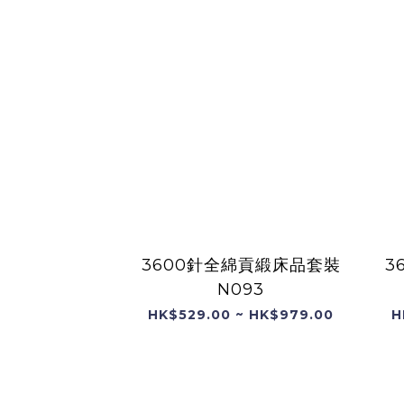
3600針全綿貢緞床品套裝
3
N093
HK$529.00 ~ HK$979.00
H