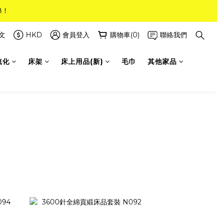
8！
8！
(只限標準尺寸)
文
HKD
會員登入
購物車(0)
聯絡我們
梳化
床架
床上用品(新)
毛巾
其他家品
8！