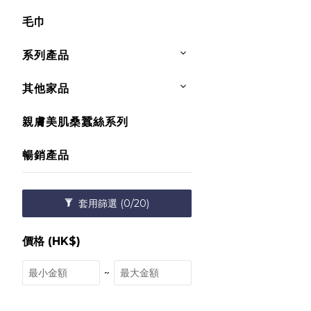
毛巾
系列產品
其他家品
親膚美肌桑蠶絲系列
暢銷產品
套用篩選
(0/20)
價格 (HK$)
~