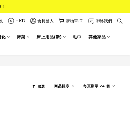
8！
8！
(只限標準尺寸)
文
HKD
會員登入
購物車(0)
聯絡我們
梳化
床架
床上用品(新)
毛巾
其他家品
8！
商品排序
每頁顯示 24 個
篩選