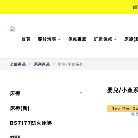
如
如
Top-Tie
首頁
關於海馬
傢俬畫廊
訂造傢俬
床褥(
如
全部商品
系列產品
嬰兒/小童系列
嬰兒/小童
床褥
床褥(新)
Top -Tier Qu
BS7177防火床褥
枕頭