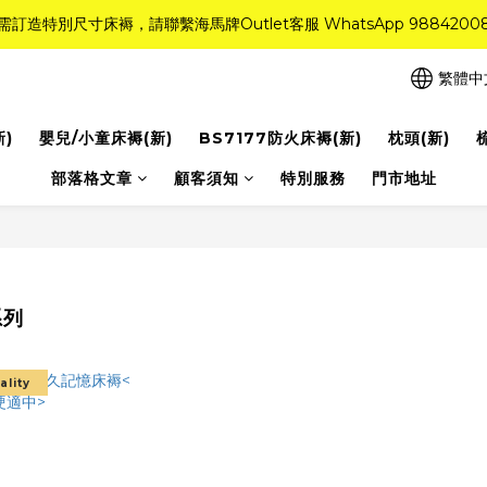
需訂造特別尺寸床褥，請聯繫海馬牌Outlet客服 WhatsApp 9884200
需訂造特別尺寸床褥，請聯繫海馬牌Outlet客服 WhatsApp 9884200
r Quality系列床褥82折(新永久記憶床褥 及 健康記憶床褥)＋送禮品＋免運費
繁體中
粉紅水晶床褥，立即搶購，享6折優惠！
新)
嬰兒/小童床褥(新)
BS7177防火床褥(新)
枕頭(新)
需訂造特別尺寸床褥，請聯繫海馬牌Outlet客服 WhatsApp 9884200
部落格文章
顧客須知
特別服務
門市地址
系列
ality